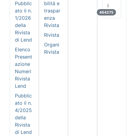
Pubblic
bilità e
i
ato il n.
traspar
464275
1/2026
enza
della
Rivista
Rivista
Rivista
di Lend
Organi
Elenco
Rivista
Present
azione
Numeri
Rivista
Lend
Pubblic
ato il n.
4/2025
della
Rivista
di Lend