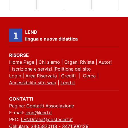
LEND
lingua e nuova didattica
RISORSE
Home Page
|
Chi siamo
|
Organi Rivista
|
Autori
|
Iscrizione e servizi
|
Politiche del sito
Login
|
Area Riservata
|
Crediti
|
Cerca
|
Accessibilità sito web
|
Lend.it
CONTATTI
Pagina:
Contatti Associazione
E-mail:
lend@lend.it
PEC:
LENDitalia@postecert.it
Cellulare: 3405870118 - 3471506129