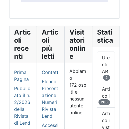
Artic
Artic
Visit
Stati
oli
oli
atori
stica
rece
più
onlin
nti
letti
e
Ute
nti
Abbiam
AR
Prima
Contatti
o
2
Pagina
Elenco
172 osp
Pubblic
Present
Arti
iti e
ato il n.
azione
coli
nessun
2/2026
Numeri
265
utente
della
Rivista
online
Arti
Rivista
Lend
coli
di Lend
Accessi
vist