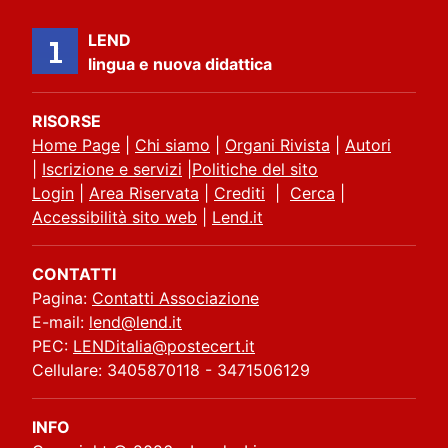
LEND
lingua e nuova didattica
RISORSE
Home Page
|
Chi siamo
|
Organi Rivista
|
Autori
|
Iscrizione e servizi
|
Politiche del sito
Login
|
Area Riservata
|
Crediti
|
Cerca
|
Accessibilità sito web
|
Lend.it
CONTATTI
Pagina:
Contatti Associazione
E-mail:
lend@lend.it
PEC:
LENDitalia@postecert.it
Cellulare: 3405870118 - 3471506129
INFO