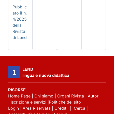
Pubblic
ato il n.
4/2025
della
Rivista
di Lend
LEND
lingua e nuova didattica
RISORSE
Home Page
|
Chi siamo
|
Organi Rivista
|
Autori
|
Iscrizione e servizi
|
Politiche del sito
Login
|
Area Riservata
|
Crediti
|
Cerca
|