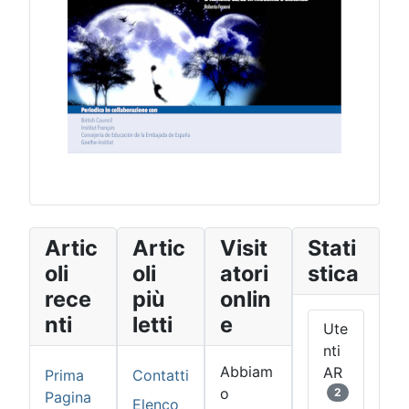
Artic
Artic
Visit
Stati
oli
oli
atori
stica
rece
più
onlin
nti
letti
e
Ute
nti
Abbiam
AR
Prima
Contatti
o
2
Pagina
Elenco