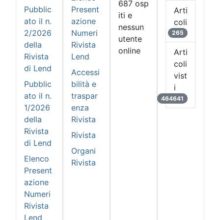
687 osp
Pubblic
Present
Arti
iti e
ato il n.
azione
coli
nessun
2/2026
Numeri
265
utente
della
Rivista
online
Arti
Rivista
Lend
coli
di Lend
Accessi
vist
Pubblic
bilità e
i
ato il n.
traspar
464641
1/2026
enza
della
Rivista
Rivista
Rivista
di Lend
Organi
Elenco
Rivista
Present
azione
Numeri
Rivista
Lend