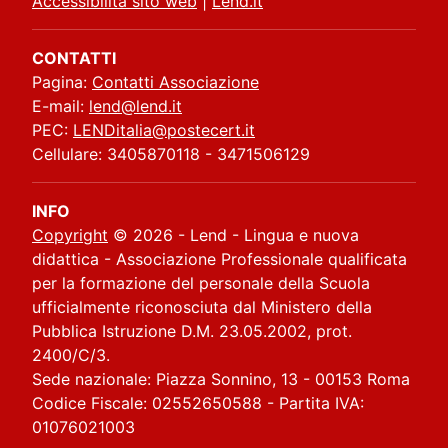
Accessibilità sito web
|
Lend.it
CONTATTI
Pagina:
Contatti Associazione
E-mail:
lend@lend.it
PEC:
LENDitalia@postecert.it
Cellulare: 3405870118 - 3471506129
INFO
Copyright
© 2026 - Lend - Lingua e nuova
didattica - Associazione Professionale qualificata
per la formazione del personale della Scuola
ufficialmente riconosciuta dal Ministero della
Pubblica Istruzione D.M. 23.05.2002, prot.
2400/C/3.
Sede nazionale: Piazza Sonnino, 13 - 00153 Roma
Codice Fiscale: 02552650588 - Partita IVA:
01076021003