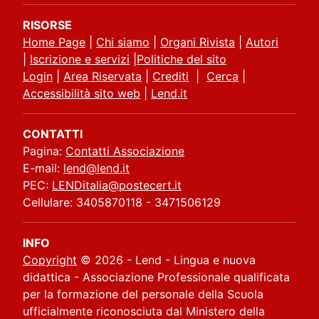
RISORSE
Home Page
|
Chi siamo
|
Organi Rivista
|
Autori
|
Iscrizione e servizi
|
Politiche del sito
Login
|
Area Riservata
|
Crediti
|
Cerca
|
Accessibilità sito web
|
Lend.it
CONTATTI
Pagina:
Contatti Associazione
E-mail:
lend@lend.it
PEC:
LENDitalia@postecert.it
Cellulare: 3405870118 - 3471506129
INFO
Copyright
© 2026 - Lend - Lingua e nuova
didattica - Associazione Professionale qualificata
per la formazione del personale della Scuola
ufficialmente riconosciuta dal Ministero della