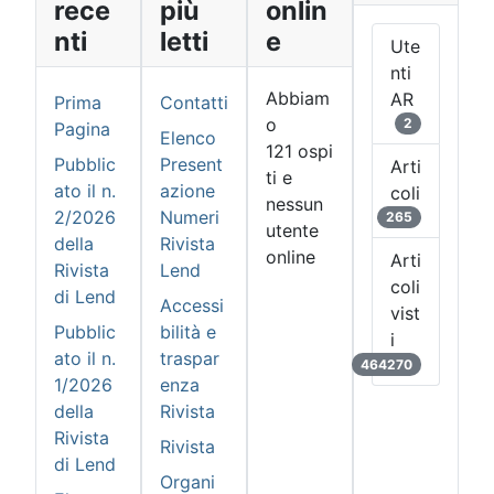
rece
più
onlin
nti
letti
e
Ute
nti
Abbiam
AR
Prima
Contatti
o
2
Pagina
Elenco
121 ospi
Pubblic
Present
Arti
ti e
ato il n.
azione
coli
nessun
2/2026
Numeri
265
utente
della
Rivista
online
Arti
Rivista
Lend
coli
di Lend
Accessi
vist
Pubblic
bilità e
i
ato il n.
traspar
464270
1/2026
enza
della
Rivista
Rivista
Rivista
di Lend
Organi