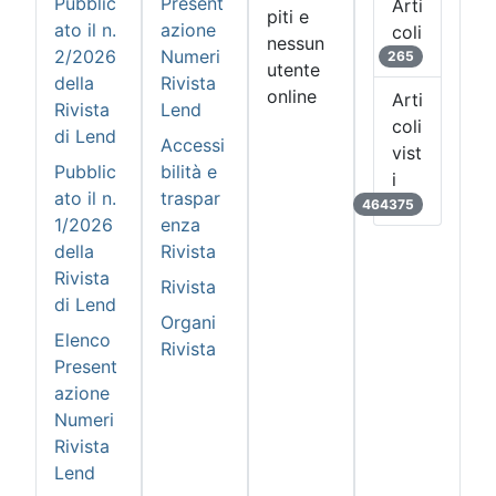
Pubblic
Present
Arti
piti e
ato il n.
azione
coli
nessun
2/2026
Numeri
265
utente
della
Rivista
online
Arti
Rivista
Lend
coli
di Lend
Accessi
vist
Pubblic
bilità e
i
ato il n.
traspar
464375
1/2026
enza
della
Rivista
Rivista
Rivista
di Lend
Organi
Elenco
Rivista
Present
azione
Numeri
Rivista
Lend