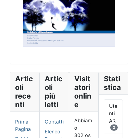
Artic
Artic
Visit
Stati
oli
oli
atori
stica
rece
più
onlin
nti
letti
e
Ute
nti
Abbiam
AR
Prima
Contatti
o
2
Pagina
Elenco
302 os