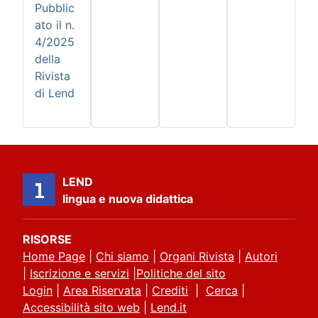
Pubblic
ato il n.
4/2025
della
Rivista
di Lend
LEND
lingua e nuova didattica
RISORSE
Home Page
|
Chi siamo
|
Organi Rivista
|
Autori
|
Iscrizione e servizi
|
Politiche del sito
Login
|
Area Riservata
|
Crediti
|
Cerca
|
Accessibilità sito web
|
Lend.it