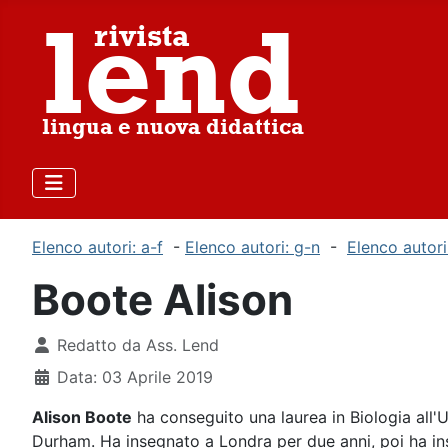
Elenco autori: a-f
-
Elenco autori: g-n
-
Elenco autori
Boote Alison
Dettagli
Redatto da
Ass. Lend
Data: 03 Aprile 2019
Alison Boote
ha conseguito una laurea in Biologia all'
Durham. Ha insegnato a Londra per due anni, poi ha ins