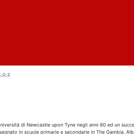
: o-z
Università di Newcastle upon Tyne negli anni 80 ed un succe
egnato in scuole primarie e secondarie in The Gambia, Alban