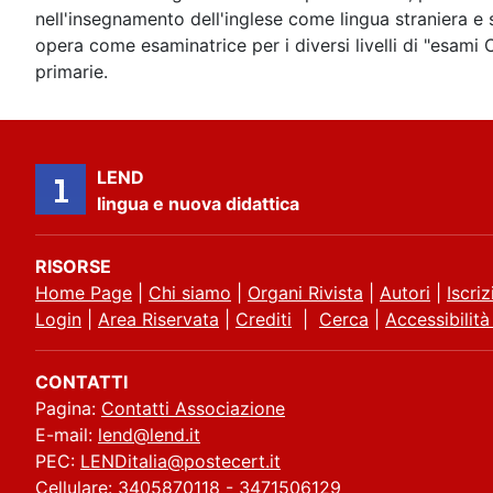
nell'insegnamento dell'inglese come lingua straniera e
opera come esaminatrice per i diversi livelli di "esami
primarie.
LEND
lingua e nuova didattica
RISORSE
Home Page
|
Chi siamo
|
Organi Rivista
|
Autori
|
Iscriz
Login
|
Area Riservata
|
Crediti
|
Cerca
|
Accessibilità
CONTATTI
Pagina:
Contatti Associazione
E-mail:
lend@lend.it
PEC:
LENDitalia@postecert.it
Cellulare: 3405870118 - 3471506129