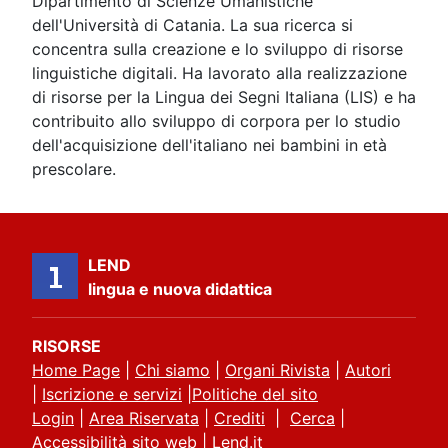
Dipartimento di Scienze Umanistiche
dell'Università di Catania. La sua ricerca si
concentra sulla creazione e lo sviluppo di risorse
linguistiche digitali. Ha lavorato alla realizzazione
di risorse per la Lingua dei Segni Italiana (LIS) e ha
contribuito allo sviluppo di corpora per lo studio
dell'acquisizione dell'italiano nei bambini in età
prescolare.
LEND
lingua e nuova didattica
RISORSE
Home Page
|
Chi siamo
|
Organi Rivista
|
Autori
|
Iscrizione e servizi
|
Politiche del sito
Login
|
Area Riservata
|
Crediti
|
Cerca
|
Accessibilità sito web
|
Lend.it