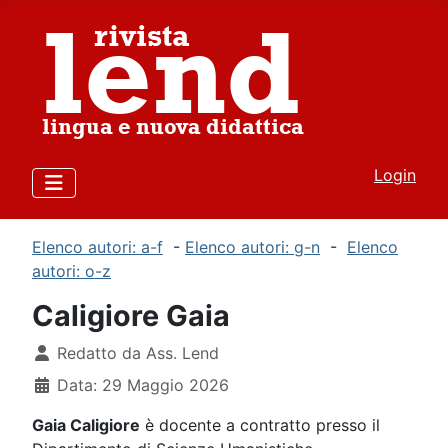
Login
Elenco autori: a-f
-
Elenco autori: g-n
-
Elenco
autori: o-z
Caligiore Gaia
Dettagli
Redatto da
Ass. Lend
Data: 29 Maggio 2026
Gaia Caligiore
è docente a contratto presso il