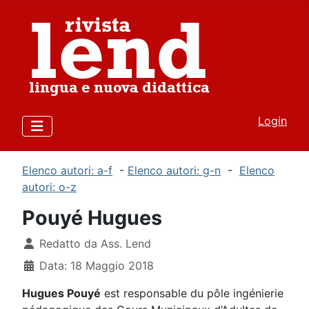
Login
Elenco autori: a-f
-
Elenco autori: g-n
-
Elenco
autori: o-z
Pouyé Hugues
Dettagli
Redatto da
Ass. Lend
Data: 18 Maggio 2018
Hugues Pouyé
est responsable du pôle ingénierie