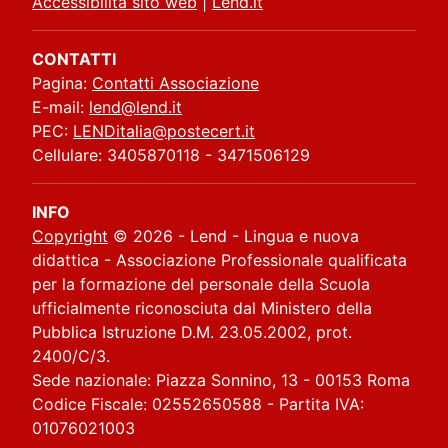
Accessibilità sito web
|
Lend.it
CONTATTI
Pagina:
Contatti Associazione
E-mail:
lend@lend.it
PEC:
LENDitalia@postecert.it
Cellulare: 3405870118 - 3471506129
INFO
Copyright
© 2026 - Lend - Lingua e nuova
didattica - Associazione Professionale qualificata
per la formazione del personale della Scuola
ufficialmente riconosciuta dal Ministero della
Pubblica Istruzione D.M. 23.05.2002, prot.
2400/C/3.
Sede nazionale: Piazza Sonnino, 13 - 00153 Roma
Codice Fiscale: 02552650588 - Partita IVA:
01076021003