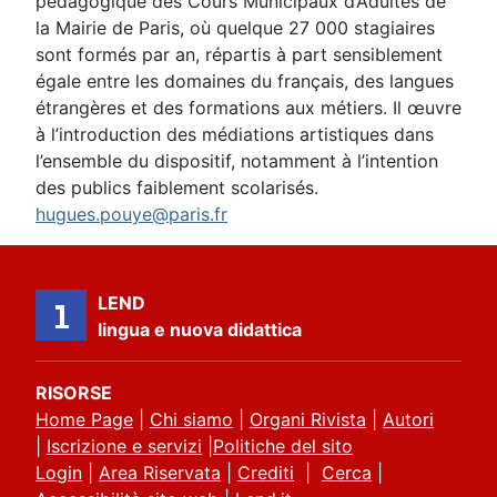
pédagogique des Cours Municipaux d’Adultes de
la Mairie de Paris, où quelque 27 000 stagiaires
sont formés par an, répartis à part sensiblement
égale entre les domaines du français, des langues
étrangères et des formations aux métiers. Il œuvre
à l’introduction des médiations artistiques dans
l’ensemble du dispositif, notamment à l’intention
des publics faiblement scolarisés.
hugues.pouye@paris.fr
LEND
lingua e nuova didattica
RISORSE
Home Page
|
Chi siamo
|
Organi Rivista
|
Autori
|
Iscrizione e servizi
|
Politiche del sito
Login
|
Area Riservata
|
Crediti
|
Cerca
|