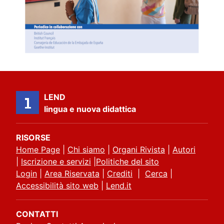
LEND
lingua e nuova didattica
RISORSE
Home Page
|
Chi siamo
|
Organi Rivista
|
Autori
|
Iscrizione e servizi
|
Politiche del sito
Login
|
Area Riservata
|
Crediti
|
Cerca
|
Accessibilità sito web
|
Lend.it
CONTATTI