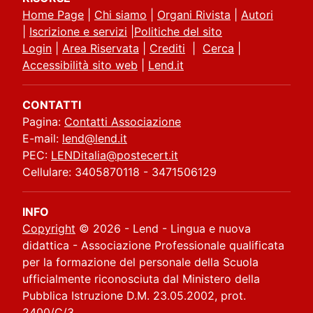
Home Page
|
Chi siamo
|
Organi Rivista
|
Autori
|
Iscrizione e servizi
|
Politiche del sito
Login
|
Area Riservata
|
Crediti
|
Cerca
|
Accessibilità sito web
|
Lend.it
CONTATTI
Pagina:
Contatti Associazione
E-mail:
lend@lend.it
PEC:
LENDitalia@postecert.it
Cellulare: 3405870118 - 3471506129
INFO
Copyright
© 2026 - Lend - Lingua e nuova
didattica - Associazione Professionale qualificata
per la formazione del personale della Scuola
ufficialmente riconosciuta dal Ministero della
Pubblica Istruzione D.M. 23.05.2002, prot.
2400/C/3.